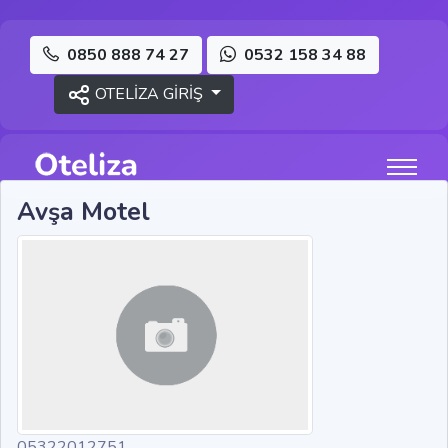
0850 888 74 27
0532 158 34 88
OTELİZA GİRİŞ
Avşa Motel
05322012751