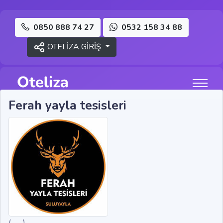
0850 888 74 27
0532 158 34 88
OTELİZA GİRİŞ
Ferah yayla tesisleri
(___) ___ __ __