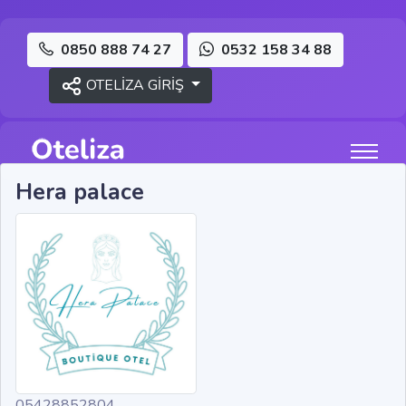
0850 888 74 27
0532 158 34 88
OTELİZA GİRİŞ
Hera palace
05428852804