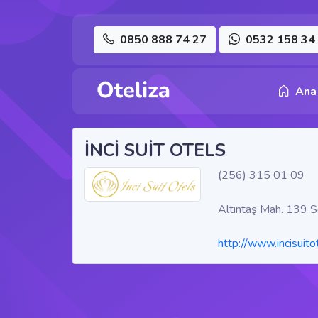
0850 888 74 27
0532 158 34
Ana
İNCİ SUİT OTELS
(256) 315 01 09
Altıntaş Mah. 139 S
http://www.incisuitot