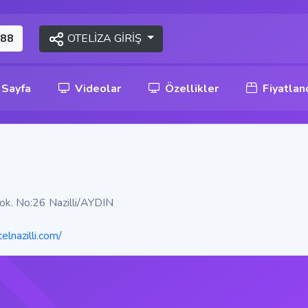
OTELİZA GİRİŞ
 88
 Sayfa
Videolar
Özellikler
Fiyatlan
ok. No:26 Nazilli/AYDIN
elnazilli.com/