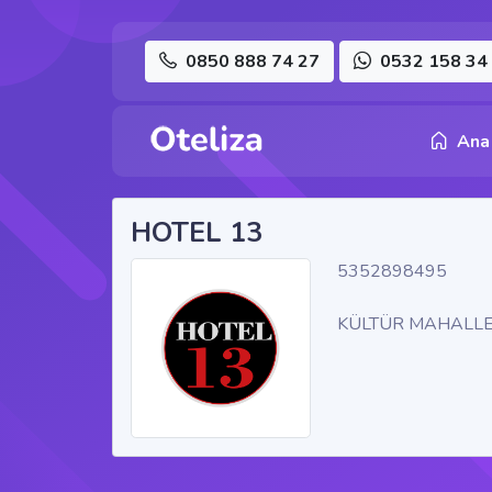
0850 888 74 27
0532 158 34
Ana
HOTEL 13
5352898495
KÜLTÜR MAHALLE